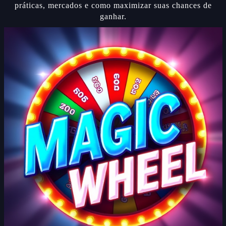
práticas, mercados e como maximizar suas chances de
ganhar.