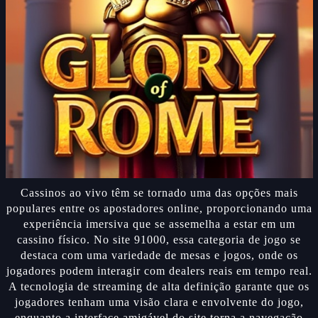
Cassinos ao vivo têm se tornado uma das opções mais
populares entre os apostadores online, proporcionando uma
experiência imersiva que se assemelha a estar em um
cassino físico. No site 91000, essa categoria de jogo se
destaca com uma variedade de mesas e jogos, onde os
jogadores podem interagir com dealers reais em tempo real.
A tecnologia de streaming de alta definição garante que os
jogadores tenham uma visão clara e envolvente do jogo,
enquanto a interface amigável do site torna a navegação