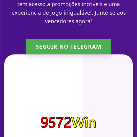
tem acesso a promoções incríveis e uma
experiência de jogo inigualável. Junte-se aos
vencedores agora!
SEGUIR NO TELEGRAM