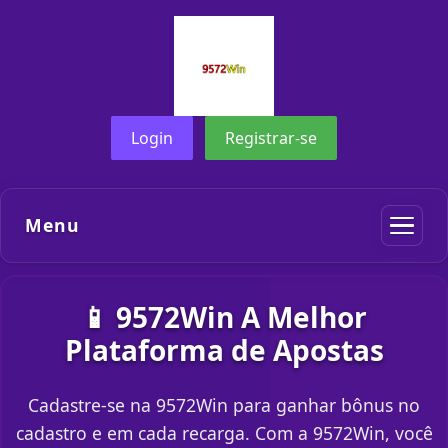
Login
Registrar-se
Menu
📱 9572Win A Melhor
Plataforma de Apostas
Cadastre-se na 9572Win para ganhar bônus no
cadastro e em cada recarga. Com a 9572Win, você