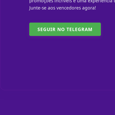
promoções incríveis e uma experiência d
Junte-se aos vencedores agora!
SEGUIR NO TELEGRAM