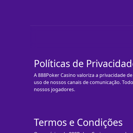
Políticas de Privacida
A 888Poker Casino valoriza a privacidade d
uso de nossos canais de comunicação. Todos
nossos jogadores.
Termos e Condições