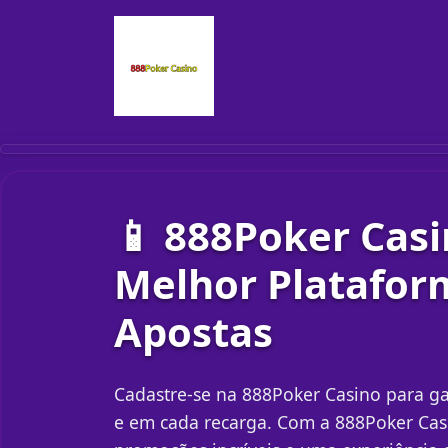
📱 888Poker Casi
Melhor Platafor
Apostas
Cadastre-se na 888Poker Casino para g
e em cada recarga. Com a 888Poker Cas