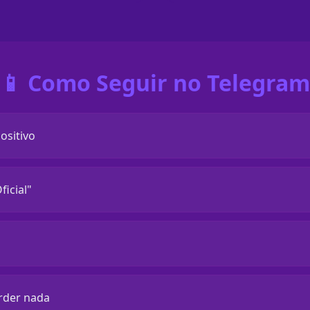
📱 Como Seguir no Telegram
ositivo
icial"
erder nada