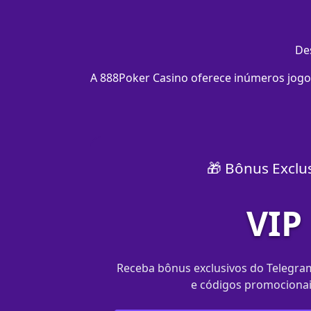
De
A 888Poker Casino oferece inúmeros jogo
🎁 Bônus Exclu
VIP
Receba bônus exclusivos do Telegra
e códigos promocionai