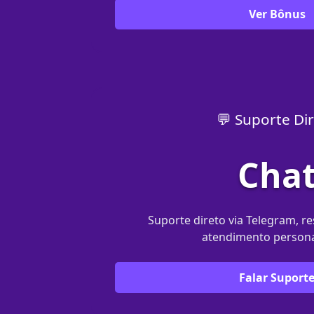
Ver Bônus
💬 Suporte Di
Cha
Suporte direto via Telegram, r
atendimento persona
Falar Suport