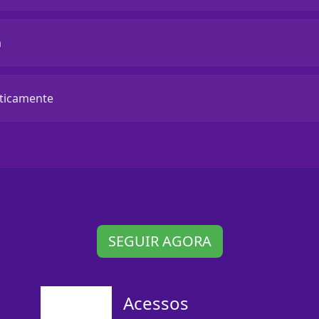
a
aticamente
SEGUIR AGORA
Acessos