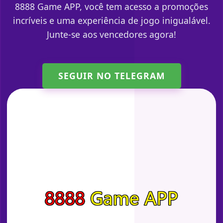
8888 Game APP, você tem acesso a promoções
incríveis e uma experiência de jogo inigualável.
Junte-se aos vencedores agora!
SEGUIR NO TELEGRAM