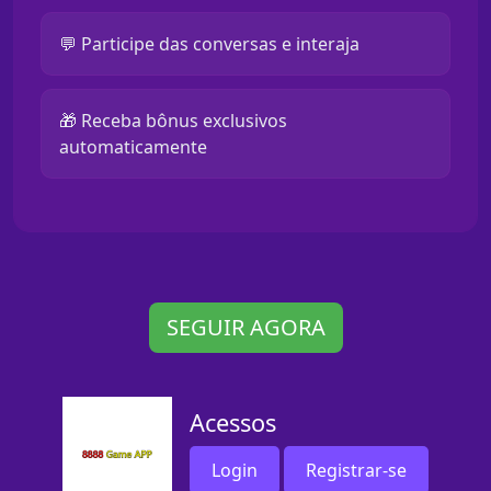
💬 Participe das conversas e interaja
🎁 Receba bônus exclusivos
automaticamente
SEGUIR AGORA
Acessos
Login
Registrar-se