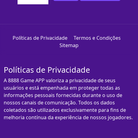
Políticas de Privacidade
Termos e Condições
Sitemap
Políticas de Privacidade
A 8888 Game APP valoriza a privacidade de seus
usuários e está empenhada em proteger todas as
informações pessoais fornecidas durante o uso de
nossos canais de comunicação. Todos os dados
coletados são utilizados exclusivamente para fins de
melhoria contínua da experiência de nossos jogadores.