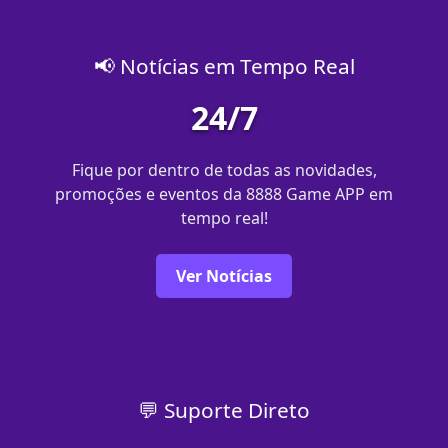
📢 Notícias em Tempo Real
24/7
Fique por dentro de todas as novidades,
promoções e eventos da 8888 Game APP em
tempo real!
Ver Notícias
💬 Suporte Direto