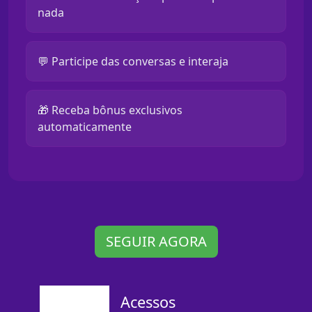
nada
💬 Participe das conversas e interaja
🎁 Receba bônus exclusivos
automaticamente
SEGUIR AGORA
Acessos