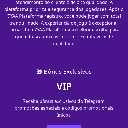
atendimento ao cliente é de alta qualidade. A
plataforma prioriza a segurança dos jogadores. Após o
7YAA Plataforma registro, você pode jogar com total
tranquilidade. A experiência de jogo é excepcional,
tornando o 7YAA Plataforma a melhor escolha para
quem busca um cassino online confiável e de
qualidade.
🎁 Bônus Exclusivos
VIP
Receba bônus exclusivos do Telegram,
promoções especiais e códigos promocionais
únicos!