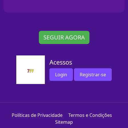
SEGUIR AGORA
Acessos
Login
Registrar-se
Políticas de Privacidade
Termos e Condições
Sitemap