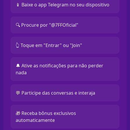
📱 Baixe o app Telegram no seu dispositivo
🔍 Procure por "@7FFOficial"
👆 Toque em "Entrar" ou "Join"
🔔 Ative as notificações para não perder
nada
💬 Participe das conversas e interaja
🎁 Receba bônus exclusivos
automaticamente