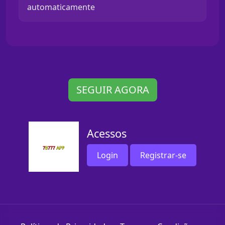
automaticamente
SEGUIR AGORA
Acessos
Login
Registrar-se