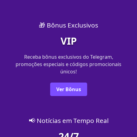
🎁 Bônus Exclusivos
VIP
Receba bônus exclusivos do Telegram,
promoções especiais e códigos promocionais
únicos!
Ver Bônus
📢 Notícias em Tempo Real
24/7