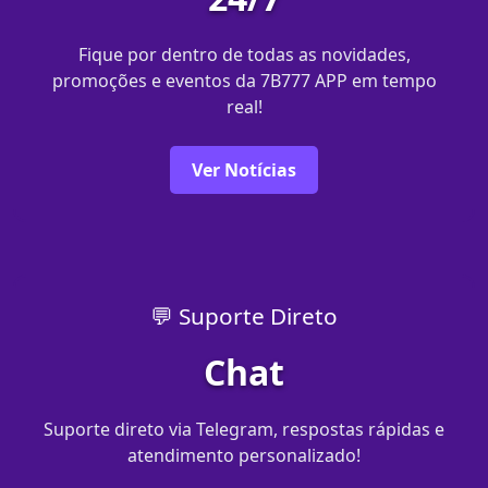
Fique por dentro de todas as novidades,
promoções e eventos da 7B777 APP em tempo
real!
Ver Notícias
💬 Suporte Direto
Chat
Suporte direto via Telegram, respostas rápidas e
atendimento personalizado!