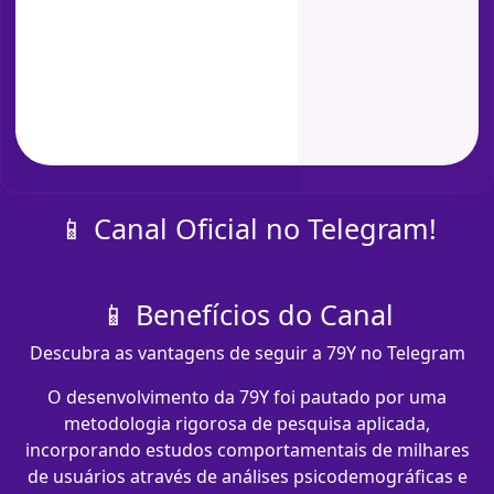
📱 Canal Oficial no Telegram!
📱 Benefícios do Canal
Descubra as vantagens de seguir a 79Y no Telegram
O desenvolvimento da 79Y foi pautado por uma
metodologia rigorosa de pesquisa aplicada,
incorporando estudos comportamentais de milhares
de usuários através de análises psicodemográficas e