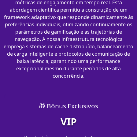
métricas de engajamento em tempo real. Esta
abordagem científica permitiu a construção de um
framework adaptativo que responde dinamicamente às
preferências individuais, otimizando continuamente os
parâmetros de gamificação e as trajetórias de
navegação. A nossa infraestrutura tecnológica
emprega sistemas de cache distribuído, balanceamento
de carga inteligente e protocolos de comunicação de
baixa latência, garantindo uma performance
excepcional mesmo durante períodos de alta
concorrência.
🎁 Bônus Exclusivos
VIP