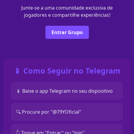
Junte-se a uma comunidade exclusiva de
jogadores e compartilhe experiências!
Entrar Grupo
📱 Como Seguir no Telegram
📱 Baixe o app Telegram no seu dispositivo
🔍 Procure por "@79YOficial"
👆 Toque em "Entrar" ou "Join"