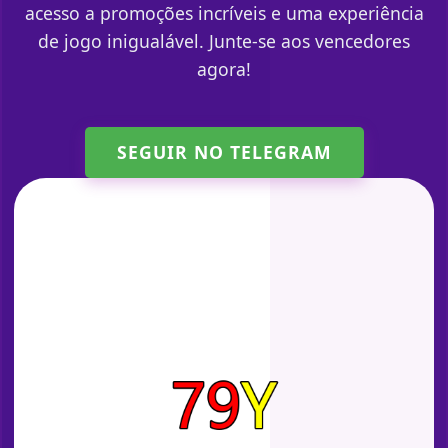
acesso a promoções incríveis e uma experiência
de jogo inigualável. Junte-se aos vencedores
agora!
SEGUIR NO TELEGRAM