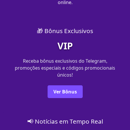
online.
🎁 Bônus Exclusivos
VIP
Receba bônus exclusivos do Telegram,
promoções especiais e códigos promocionais
únicos!
Ver Bônus
📢 Notícias em Tempo Real