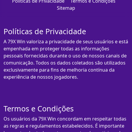
Políticas de Privacidade
Termos e Condições
Sitemap
Políticas de Privacidade
A 79X Win valoriza a privacidade de seus usuários e está
empenhada em proteger todas as informações
pessoais fornecidas durante o uso de nossos canais de
comunicação. Todos os dados coletados são utilizados
exclusivamente para fins de melhoria contínua da
experiência de nossos jogadores.
Termos e Condições
Os usuários da 79X Win concordam em respeitar todas
as regras e regulamentos estabelecidos. É importante