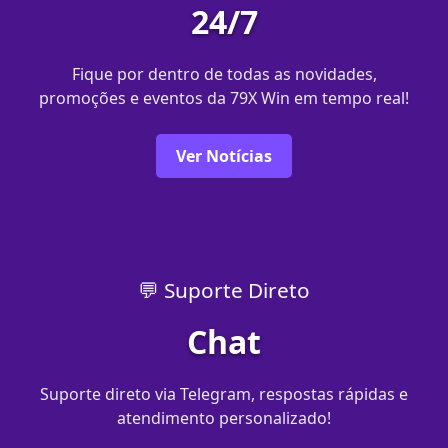
24/7
Fique por dentro de todas as novidades,
promoções e eventos da 79X Win em tempo real!
Ver Notícias
💬 Suporte Direto
Chat
Suporte direto via Telegram, respostas rápidas e
atendimento personalizado!