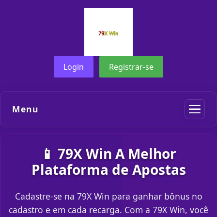
Login
Registrar-se
Menu
📱 79X Win A Melhor
Plataforma de Apostas
Cadastre-se na 79X Win para ganhar bônus no
cadastro e em cada recarga. Com a 79X Win, você