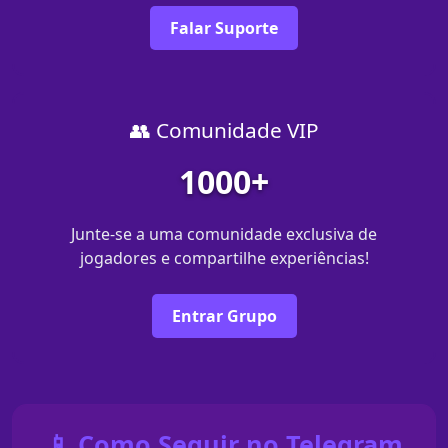
Falar Suporte
👥 Comunidade VIP
1000+
Junte-se a uma comunidade exclusiva de
jogadores e compartilhe experiências!
Entrar Grupo
📱 Como Seguir no Telegram