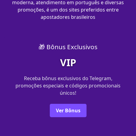
moderna, atendimento em português e diversas
promoções, é um dos sites preferidos entre
apostadores brasileiros
🎁 Bônus Exclusivos
VIP
Receba bônus exclusivos do Telegram,
promoções especiais e códigos promocionais
únicos!
Ver Bônus