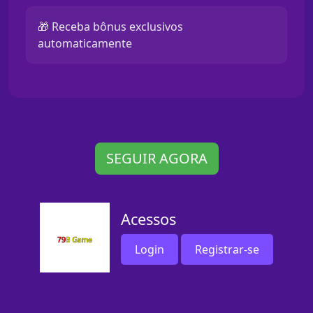
🎁 Receba bônus exclusivos
automaticamente
SEGUIR AGORA
Acessos
Login
Registrar-se