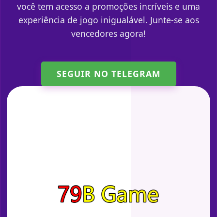
você tem acesso a promoções incríveis e uma
experiência de jogo inigualável. Junte-se aos
vencedores agora!
SEGUIR NO TELEGRAM