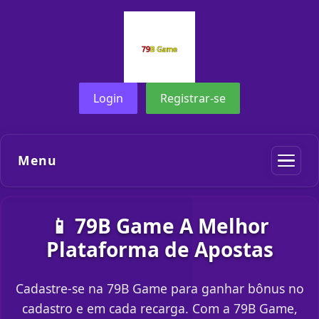
Login
Registrar-se
Menu
📱 79B Game A Melhor
Plataforma de Apostas
Cadastre-se na 79B Game para ganhar bônus no
cadastro e em cada recarga. Com a 79B Game,