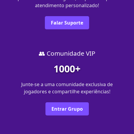
atendimento personalizado!
Falar Suporte
👥 Comunidade VIP
1000+
Junte-se a uma comunidade exclusiva de
jogadores e compartilhe experiências!
Entrar Grupo