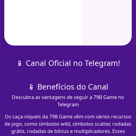
📱 Canal Oficial no Telegram!
📱 Benefícios do Canal
Descubra as vantagens de seguir a 79B Game no
Telegram
Os caça-níqueis da 79B Game vêm com vários recursos
de jogo, como símbolos wild, símbolos scatter, rodadas
grátis, rodadas de bônus e multiplicadores. Esses