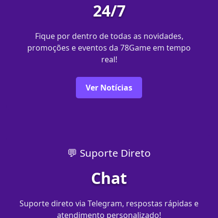
24/7
Fique por dentro de todas as novidades,
promoções e eventos da 78Game em tempo
real!
Ver Notícias
💬 Suporte Direto
Chat
Suporte direto via Telegram, respostas rápidas e
atendimento personalizado!