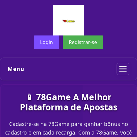
Login
Registrar-se
Menu
📱 78Game A Melhor
Plataforma de Apostas
Cadastre-se na 78Game para ganhar bônus no
cadastro e em cada recarga. Com a 78Game, você