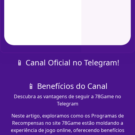
📱 Canal Oficial no Telegram!
📱 Benefícios do Canal
Descubra as vantagens de seguir a 78Game no
Telegram
Neste artigo, exploramos como os Programas de
Recompensas no site 78Game estão moldando a
experiência de jogo online, oferecendo benefícios