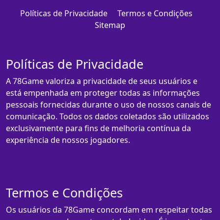
Políticas de Privacidade
Termos e Condições
Sitemap
Políticas de Privacidade
A 78Game valoriza a privacidade de seus usuários e
está empenhada em proteger todas as informações
pessoais fornecidas durante o uso de nossos canais de
comunicação. Todos os dados coletados são utilizados
exclusivamente para fins de melhoria contínua da
experiência de nossos jogadores.
Termos e Condições
Os usuários da 78Game concordam em respeitar todas