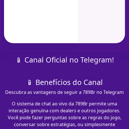
📱 Canal Oficial no Telegram!
📱 Benefícios do Canal
Descubra as vantagens de seguir a 789Br no Telegram
O sistema de chat ao vivo da 789Br permite uma
interação genuína com dealers e outros jogadores.
Você pode fazer perguntas sobre as regras do jogo,
conversar sobre estratégias, ou simplesmente