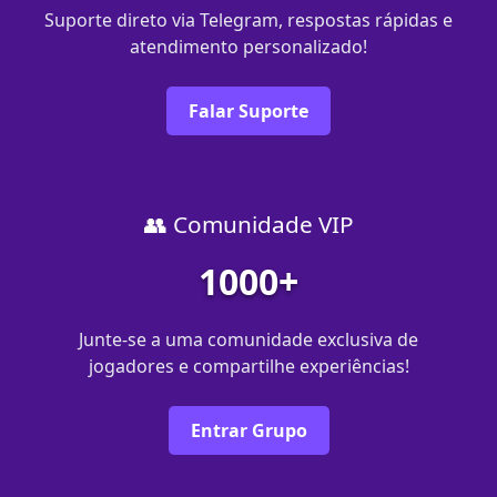
Suporte direto via Telegram, respostas rápidas e
atendimento personalizado!
Falar Suporte
👥 Comunidade VIP
1000+
Junte-se a uma comunidade exclusiva de
jogadores e compartilhe experiências!
Entrar Grupo