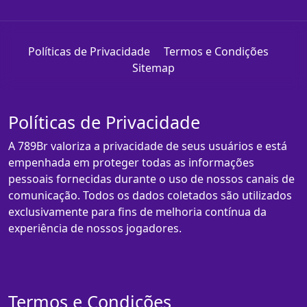
Políticas de Privacidade
Termos e Condições
Sitemap
Políticas de Privacidade
A 789Br valoriza a privacidade de seus usuários e está
empenhada em proteger todas as informações
pessoais fornecidas durante o uso de nossos canais de
comunicação. Todos os dados coletados são utilizados
exclusivamente para fins de melhoria contínua da
experiência de nossos jogadores.
Termos e Condições