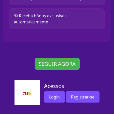
🎁 Receba bônus exclusivos
automaticamente
SEGUIR AGORA
Acessos
Login
Registrar-se