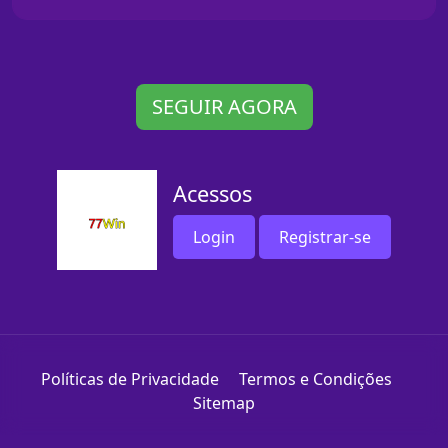
SEGUIR AGORA
Acessos
Login
Registrar-se
Políticas de Privacidade
Termos e Condições
Sitemap