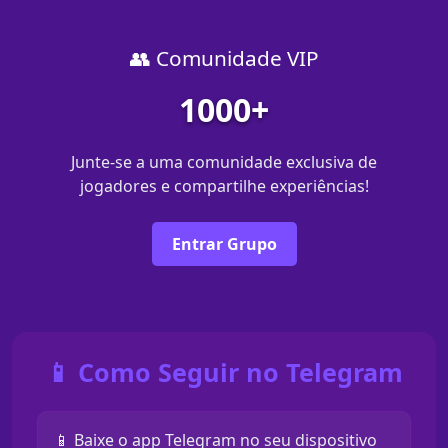
👥 Comunidade VIP
1000+
Junte-se a uma comunidade exclusiva de
jogadores e compartilhe experiências!
Entrar Grupo
📱 Como Seguir no Telegram
📱 Baixe o app Telegram no seu dispositivo