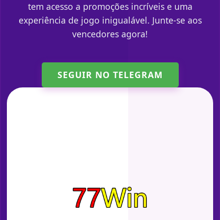
tem acesso a promoções incríveis e uma
experiência de jogo inigualável. Junte-se aos
vencedores agora!
SEGUIR NO TELEGRAM