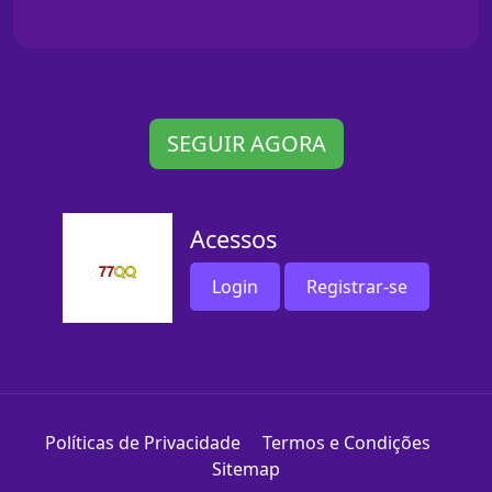
SEGUIR AGORA
Acessos
Login
Registrar-se
Políticas de Privacidade
Termos e Condições
Sitemap