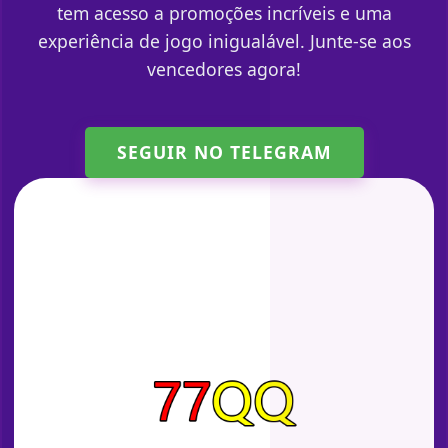
tem acesso a promoções incríveis e uma
experiência de jogo inigualável. Junte-se aos
vencedores agora!
SEGUIR NO TELEGRAM