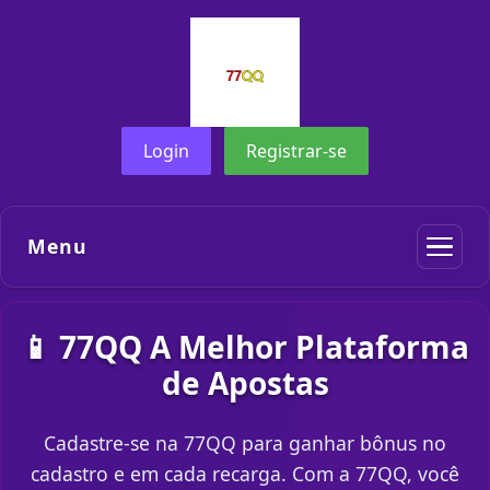
Login
Registrar-se
Menu
📱 77QQ A Melhor Plataforma
de Apostas
Cadastre-se na 77QQ para ganhar bônus no
cadastro e em cada recarga. Com a 77QQ, você