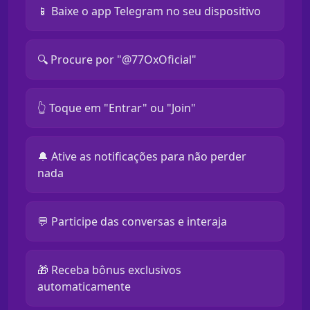
📱 Baixe o app Telegram no seu dispositivo
🔍 Procure por "@77OxOficial"
👆 Toque em "Entrar" ou "Join"
🔔 Ative as notificações para não perder
nada
💬 Participe das conversas e interaja
🎁 Receba bônus exclusivos
automaticamente