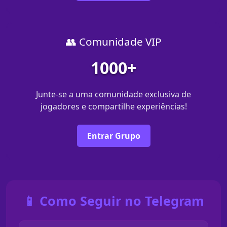
👥 Comunidade VIP
1000+
Junte-se a uma comunidade exclusiva de
jogadores e compartilhe experiências!
Entrar Grupo
📱 Como Seguir no Telegram