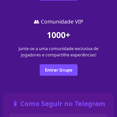
👥 Comunidade VIP
1000+
Junte-se a uma comunidade exclusiva de
jogadores e compartilhe experiências!
Entrar Grupo
📱 Como Seguir no Telegram