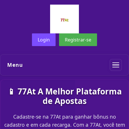
Login
Registrar-se
Menu
📱 77At A Melhor Plataforma
de Apostas
Cadastre-se na 77At para ganhar bônus no
cadastro e em cada recarga. Com a 77At, você tem