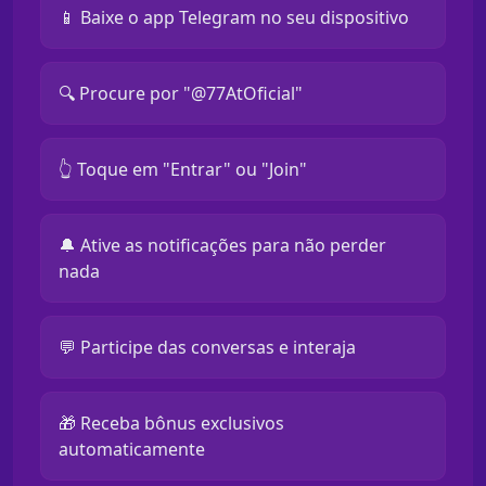
📱 Baixe o app Telegram no seu dispositivo
🔍 Procure por "@77AtOficial"
👆 Toque em "Entrar" ou "Join"
🔔 Ative as notificações para não perder
nada
💬 Participe das conversas e interaja
🎁 Receba bônus exclusivos
automaticamente