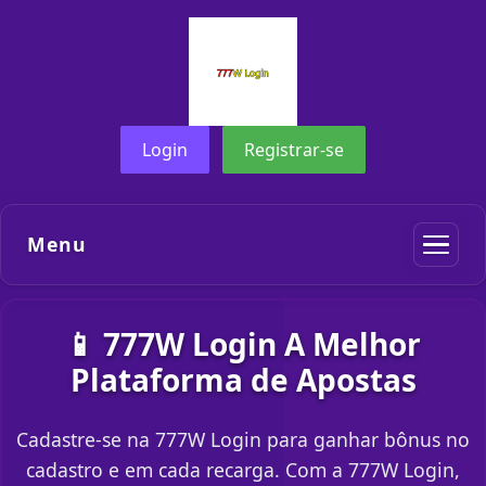
Login
Registrar-se
Menu
📱 777W Login A Melhor
Plataforma de Apostas
Cadastre-se na 777W Login para ganhar bônus no
cadastro e em cada recarga. Com a 777W Login,