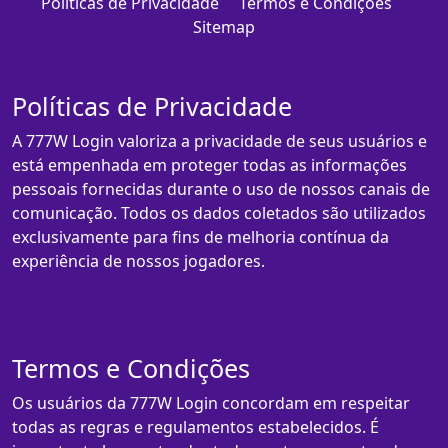
Políticas de Privacidade
Termos e Condições
Sitemap
Políticas de Privacidade
A 777W Login valoriza a privacidade de seus usuários e
está empenhada em proteger todas as informações
pessoais fornecidas durante o uso de nossos canais de
comunicação. Todos os dados coletados são utilizados
exclusivamente para fins de melhoria contínua da
experiência de nossos jogadores.
Termos e Condições
Os usuários da 777W Login concordam em respeitar
todas as regras e regulamentos estabelecidos. É