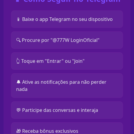
📱 Baixe o app Telegram no seu dispositivo
🔍 Procure por "@777W LoginOficial"
👆 Toque em "Entrar" ou "Join"
🔔 Ative as notificações para não perder
nada
💬 Participe das conversas e interaja
🎁 Receba bônus exclusivos