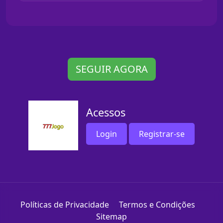
SEGUIR AGORA
Acessos
Login
Registrar-se
Políticas de Privacidade
Termos e Condições
Sitemap