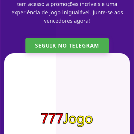
tem acesso a promoções incríveis e uma
experiência de jogo inigualável. Junte-se aos
vencedores agora!
SEGUIR NO TELEGRAM