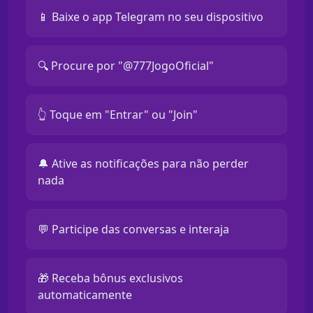
📱 Baixe o app Telegram no seu dispositivo
🔍 Procure por "@777JogoOficial"
👆 Toque em "Entrar" ou "Join"
🔔 Ative as notificações para não perder
nada
💬 Participe das conversas e interaja
🎁 Receba bônus exclusivos
automaticamente