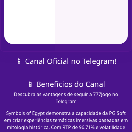
📱 Canal Oficial no Telegram!
📱 Benefícios do Canal
Descubra as vantagens de seguir a 777Jogo no
Telegram
Symbols of Egypt demonstra a capacidade da PG Soft
em criar experiências temáticas imersivas baseadas em
mitologia histórica. Com RTP de 96.71% e volatilidade