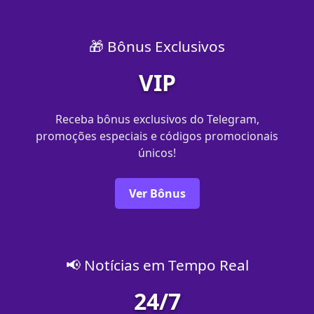
🎁 Bônus Exclusivos
VIP
Receba bônus exclusivos do Telegram,
promoções especiais e códigos promocionais
únicos!
Ver Bônus
📢 Notícias em Tempo Real
24/7