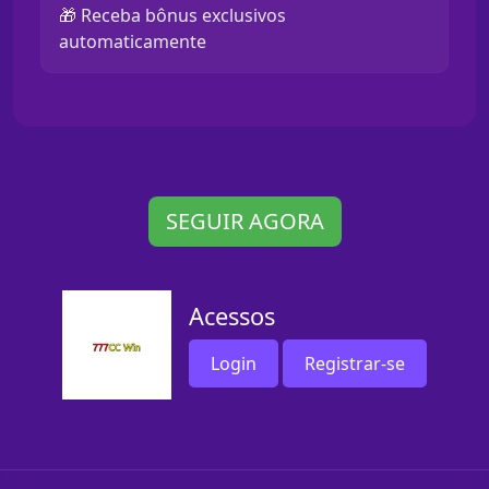
🎁 Receba bônus exclusivos
automaticamente
SEGUIR AGORA
Acessos
Login
Registrar-se