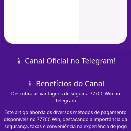
📱 Canal Oficial no Telegram!
📱 Benefícios do Canal
Descubra as vantagens de seguir a 777CC Win no
Telegram
Este artigo aborda os diversos métodos de pagamento
disponíveis no 777CC Win, destacando a importância da
segurança, taxas e conveniência na experiência de jogo