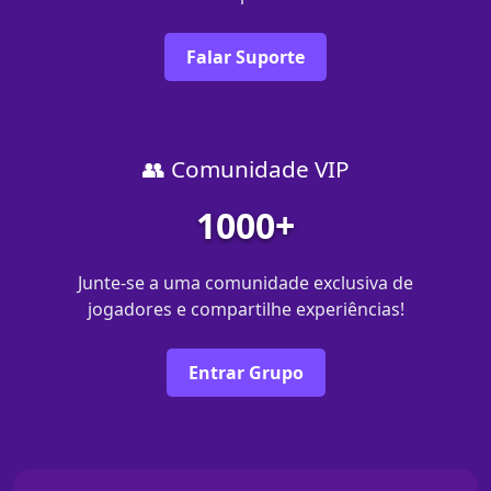
Falar Suporte
👥 Comunidade VIP
1000+
Junte-se a uma comunidade exclusiva de
jogadores e compartilhe experiências!
Entrar Grupo