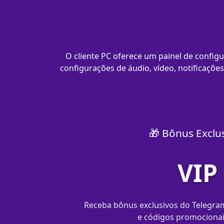
O cliente PC oferece um painel de config
configurações de áudio, vídeo, notificações
🎁 Bônus Exclu
VIP
Receba bônus exclusivos do Telegra
e códigos promocionai