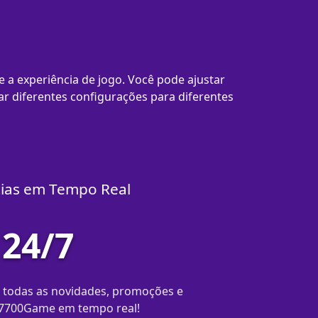
m
 a experiência de jogo. Você pode ajustar
var diferentes configurações para diferentes
cias em Tempo Real
24/7
e todas as novidades, promoções e
 7700Game em tempo real!