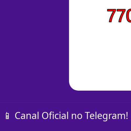
📱 Canal Oficial no Telegram!