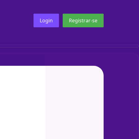
Login
Registrar-se