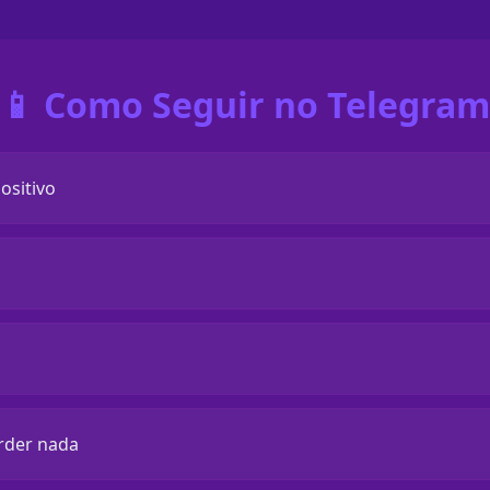
📱 Como Seguir no Telegram
ositivo
erder nada