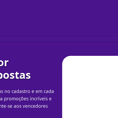
or
postas
us no cadastro e em cada
a promoções incríveis e
unte-se aos vencedores