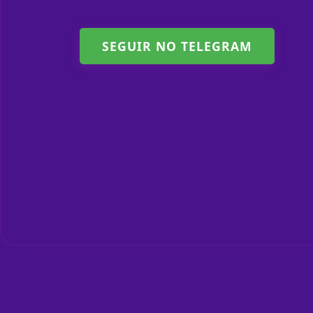
SEGUIR NO TELEGRAM