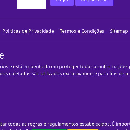
Políticas de Privacidade
Termos e Condições
Sitemap
de
uários e está empenhada em proteger todas as informações 
os coletados são utilizados exclusivamente para fins de m
ar todas as regras e regulamentos estabelecidos. É import