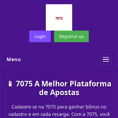
Login
Registrar-se
Menu
📱 7075 A Melhor Plataforma
de Apostas
Cadastre-se na 7075 para ganhar bônus no
cadastro e em cada recarga. Com a 7075, você