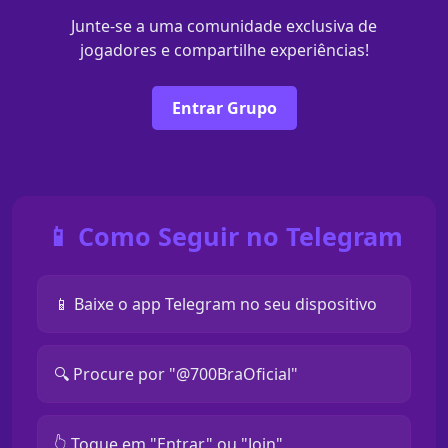
Junte-se a uma comunidade exclusiva de
jogadores e compartilhe experiências!
Entrar Grupo
📱 Como Seguir no Telegram
📱 Baixe o app Telegram no seu dispositivo
🔍 Procure por "@700BraOficial"
👆 Toque em "Entrar" ou "Join"