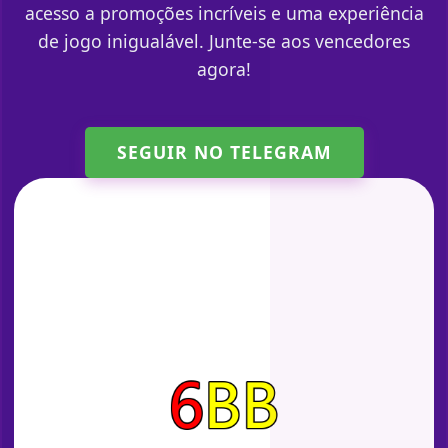
acesso a promoções incríveis e uma experiência
de jogo inigualável. Junte-se aos vencedores
agora!
SEGUIR NO TELEGRAM