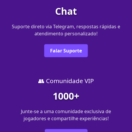
Chat
Suporte direto via Telegram, respostas rápidas e
atendimento personalizado!
Falar Suporte
👥 Comunidade VIP
1000+
Junte-se a uma comunidade exclusiva de
jogadores e compartilhe experiências!