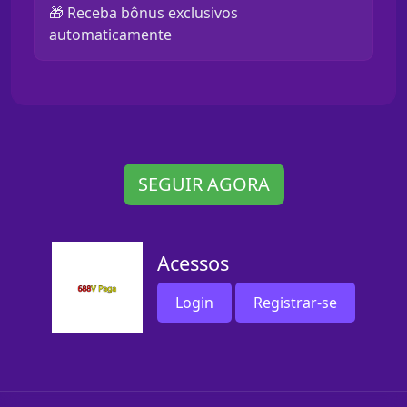
🎁 Receba bônus exclusivos
automaticamente
SEGUIR AGORA
Acessos
Login
Registrar-se