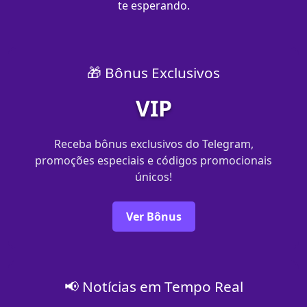
te esperando.
🎁 Bônus Exclusivos
VIP
Receba bônus exclusivos do Telegram,
promoções especiais e códigos promocionais
únicos!
Ver Bônus
📢 Notícias em Tempo Real