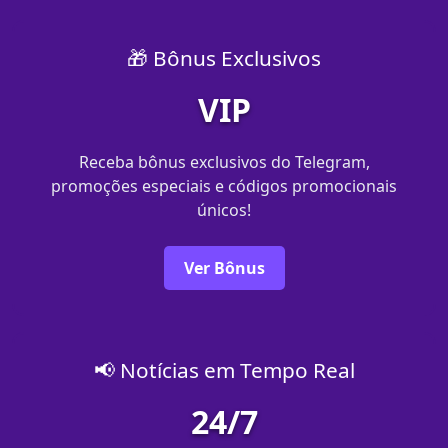
🎁 Bônus Exclusivos
VIP
Receba bônus exclusivos do Telegram,
promoções especiais e códigos promocionais
únicos!
Ver Bônus
📢 Notícias em Tempo Real
24/7