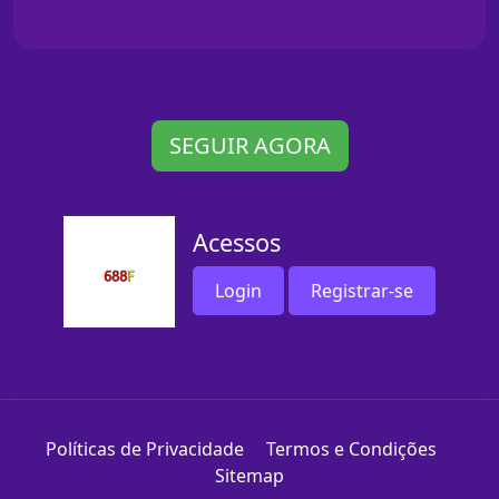
SEGUIR AGORA
Acessos
Login
Registrar-se
Políticas de Privacidade
Termos e Condições
Sitemap