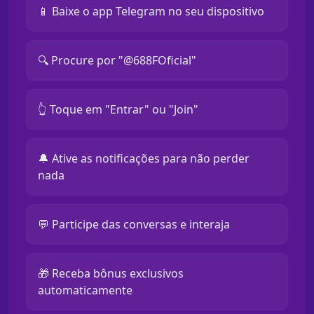
📱 Baixe o app Telegram no seu dispositivo
🔍 Procure por "@688FOficial"
👆 Toque em "Entrar" ou "Join"
🔔 Ative as notificações para não perder
nada
💬 Participe das conversas e interaja
🎁 Receba bônus exclusivos
automaticamente