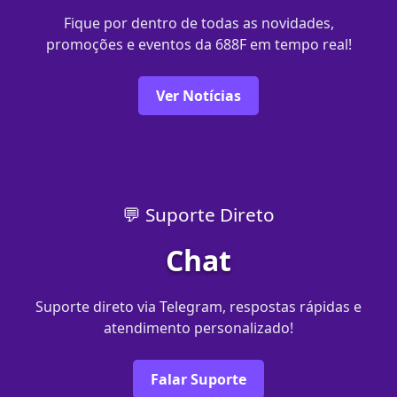
Fique por dentro de todas as novidades,
promoções e eventos da 688F em tempo real!
Ver Notícias
💬 Suporte Direto
Chat
Suporte direto via Telegram, respostas rápidas e
atendimento personalizado!
Falar Suporte