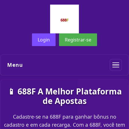
Login
Registrar-se
Menu
📱 688F A Melhor Plataforma
de Apostas
Cadastre-se na 688F para ganhar bônus no
cadastro e em cada recarga. Com a 688F, você tem