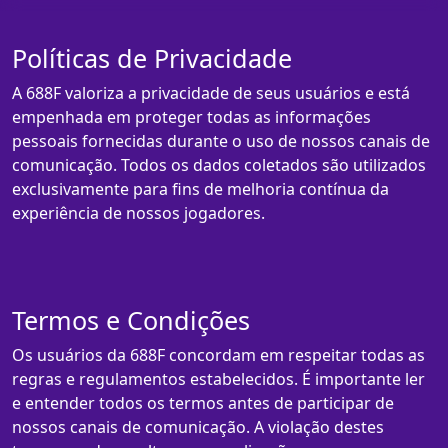
Políticas de Privacidade
A 688F valoriza a privacidade de seus usuários e está
empenhada em proteger todas as informações
pessoais fornecidas durante o uso de nossos canais de
comunicação. Todos os dados coletados são utilizados
exclusivamente para fins de melhoria contínua da
experiência de nossos jogadores.
Termos e Condições
Os usuários da 688F concordam em respeitar todas as
regras e regulamentos estabelecidos. É importante ler
e entender todos os termos antes de participar de
nossos canais de comunicação. A violação destes