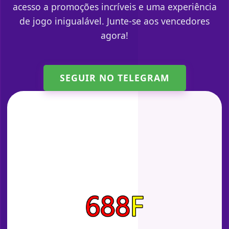
acesso a promoções incríveis e uma experiência
de jogo inigualável. Junte-se aos vencedores
agora!
SEGUIR NO TELEGRAM