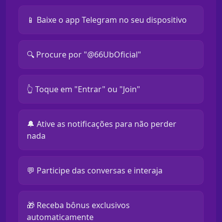
📱 Baixe o app Telegram no seu dispositivo
🔍 Procure por "@66UbOficial"
👆 Toque em "Entrar" ou "Join"
🔔 Ative as notificações para não perder
nada
💬 Participe das conversas e interaja
🎁 Receba bônus exclusivos
automaticamente