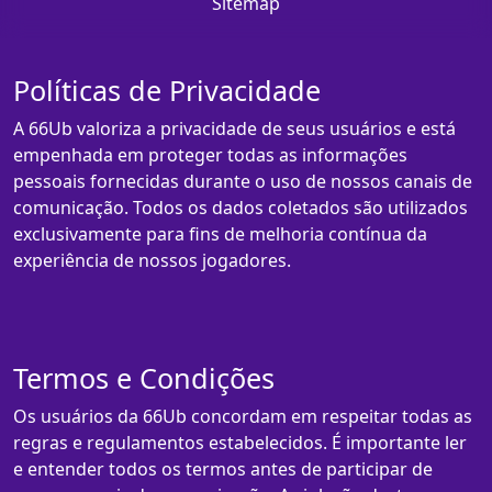
Sitemap
Políticas de Privacidade
A 66Ub valoriza a privacidade de seus usuários e está
empenhada em proteger todas as informações
pessoais fornecidas durante o uso de nossos canais de
comunicação. Todos os dados coletados são utilizados
exclusivamente para fins de melhoria contínua da
experiência de nossos jogadores.
Termos e Condições
Os usuários da 66Ub concordam em respeitar todas as
regras e regulamentos estabelecidos. É importante ler
e entender todos os termos antes de participar de