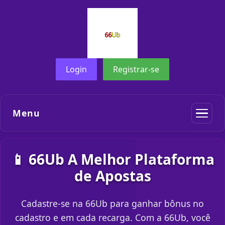
Login
Registrar-se
Menu
📱 66Ub A Melhor Plataforma
de Apostas
Cadastre-se na 66Ub para ganhar bônus no
cadastro e em cada recarga. Com a 66Ub, você