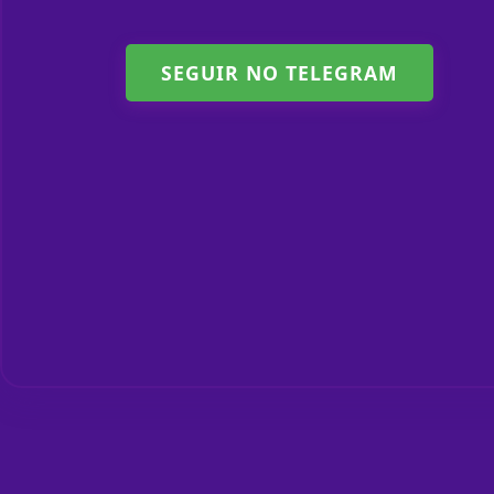
SEGUIR NO TELEGRAM