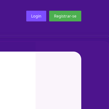
Login
Registrar-se