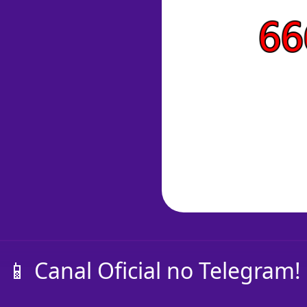
📱 Canal Oficial no Telegram!