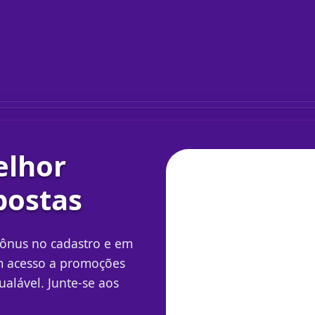
elhor
postas
ônus no cadastro e em
m acesso a promoções
ualável. Junte-se aos