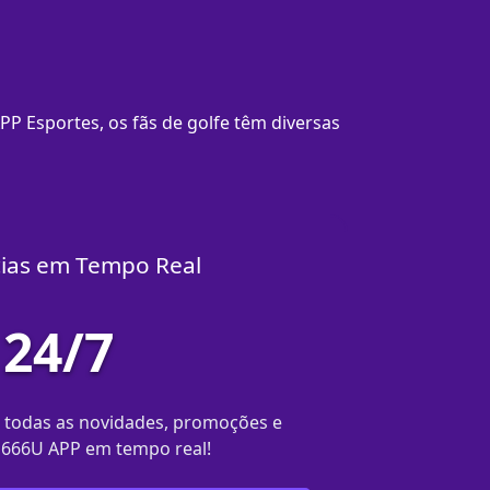
 Esportes, os fãs de golfe têm diversas
cias em Tempo Real
24/7
e todas as novidades, promoções e
 666U APP em tempo real!