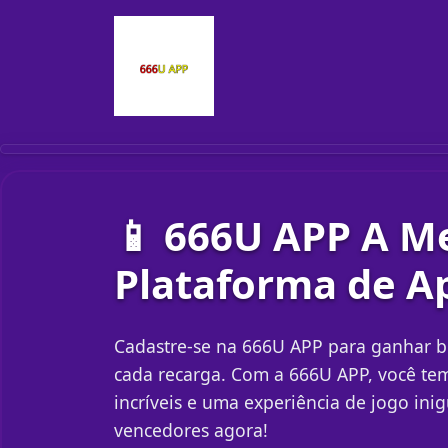
📱 666U APP A M
Plataforma de A
Cadastre-se na 666U APP para ganhar b
cada recarga. Com a 666U APP, você te
incríveis e uma experiência de jogo inig
vencedores agora!