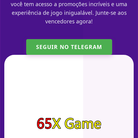
você tem acesso a promoções incríveis e uma
experiência de jogo inigualável. Junte-se aos
vencedores agora!
SEGUIR NO TELEGRAM