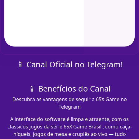
📱 Canal Oficial no Telegram!
📱 Benefícios do Canal
Descubra as vantagens de seguir a 65X Game no
Telegram
A interface do software é limpa e atraente, com os
clássicos jogos da série 65X Game Brasil , como caça-
níqueis, jogos de mesa e crupiês ao vivo — tudo