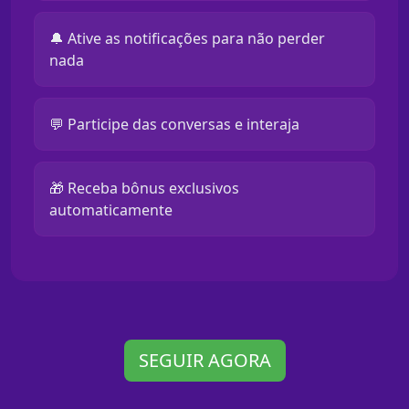
🔔 Ative as notificações para não perder
nada
💬 Participe das conversas e interaja
🎁 Receba bônus exclusivos
automaticamente
SEGUIR AGORA