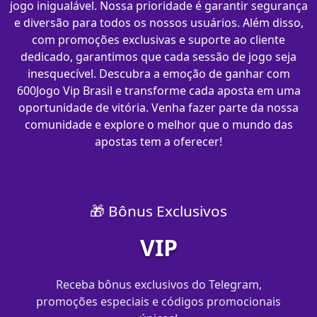
jogo inigualável. Nossa prioridade é garantir segurança
e diversão para todos os nossos usuários. Além disso,
com promoções exclusivas e suporte ao cliente
dedicado, garantimos que cada sessão de jogo seja
inesquecível. Descubra a emoção de ganhar com
600Jogo Vip Brasil e transforme cada aposta em uma
oportunidade de vitória. Venha fazer parte da nossa
comunidade e explore o melhor que o mundo das
apostas tem a oferecer!
🎁 Bônus Exclusivos
VIP
Receba bônus exclusivos do Telegram,
promoções especiais e códigos promocionais