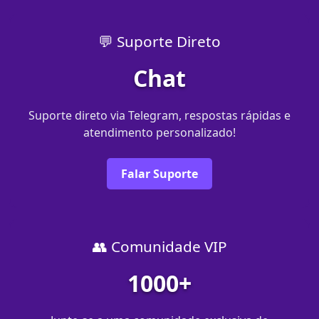
💬 Suporte Direto
Chat
Suporte direto via Telegram, respostas rápidas e
atendimento personalizado!
Falar Suporte
👥 Comunidade VIP
1000+