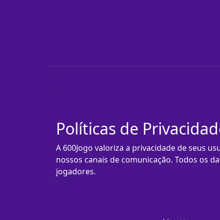
Políticas de Privacida
A 600Jogo valoriza a privacidade de seus u
nossos canais de comunicação. Todos os dad
jogadores.