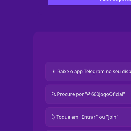
📱 Baixe o app Telegram no seu disp
🔍 Procure por "@600JogoOficial"
👆 Toque em "Entrar" ou "Join"