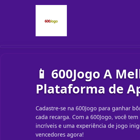
📱 600Jogo A Me
Plataforma de A
Cadastre-se na 600Jogo para ganhar bô
cada recarga. Com a 600Jogo, você tem
incríveis e uma experiência de jogo inig
vencedores agora!