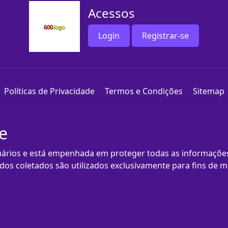
Acessos
Login
Registrar-se
Políticas de Privacidade
Termos e Condições
Sitemap
de
suários e está empenhada em proteger todas as informaçõe
os coletados são utilizados exclusivamente para fins de m