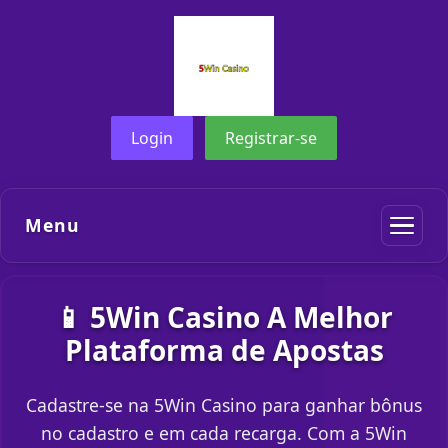
Login
Registrar-se
Menu
📱 5Win Casino A Melhor
Plataforma de Apostas
Cadastre-se na 5Win Casino para ganhar bônus
no cadastro e em cada recarga. Com a 5Win