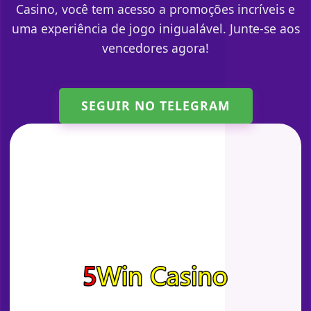
Casino, você tem acesso a promoções incríveis e
uma experiência de jogo inigualável. Junte-se aos
vencedores agora!
SEGUIR NO TELEGRAM