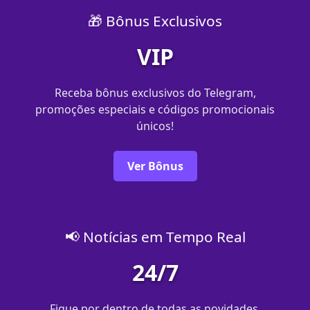
🎁 Bônus Exclusivos
VIP
Receba bônus exclusivos do Telegram,
promoções especiais e códigos promocionais
únicos!
Ver Bônus
📢 Notícias em Tempo Real
24/7
Fique por dentro de todas as novidades,