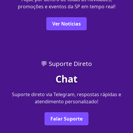
promoções e eventos da 5P em tempo real!
Ver Notícias
💬 Suporte Direto
Chat
Suporte direto via Telegram, respostas rápidas e
atendimento personalizado!
Falar Suporte