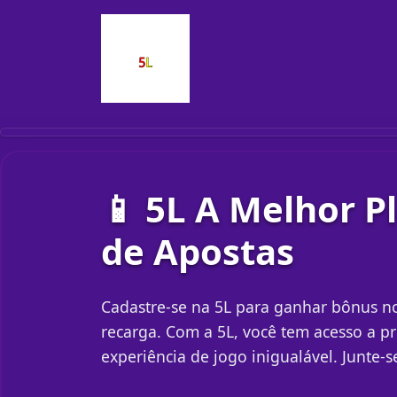
📱 5L A Melhor P
de Apostas
Cadastre-se na 5L para ganhar bônus n
recarga. Com a 5L, você tem acesso a p
experiência de jogo inigualável. Junte-