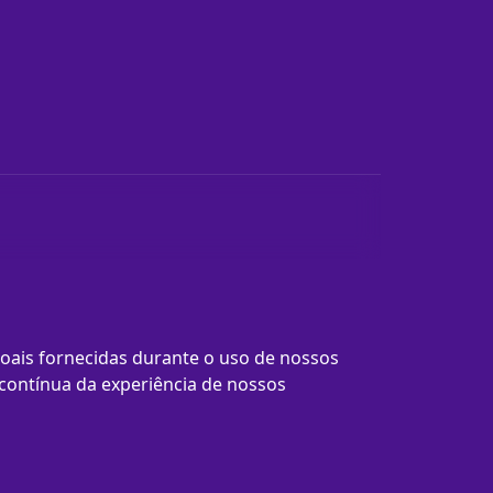
oais fornecidas durante o uso de nossos
 contínua da experiência de nossos