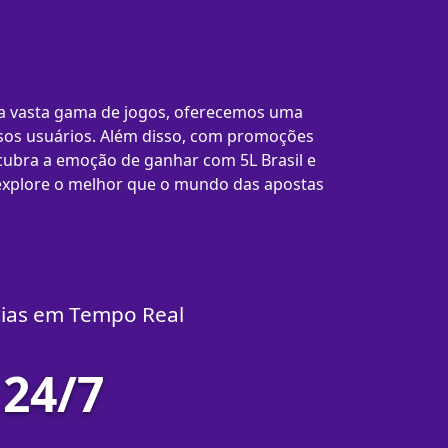
ma vasta gama de jogos, oferecemos uma
ossos usuários. Além disso, com promoções
scubra a emoção de ganhar com 5L Brasil e
explore o melhor que o mundo das apostas
cias em Tempo Real
24/7