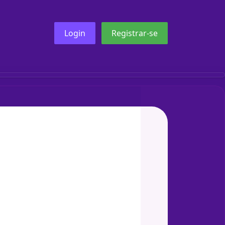
Login
Registrar-se