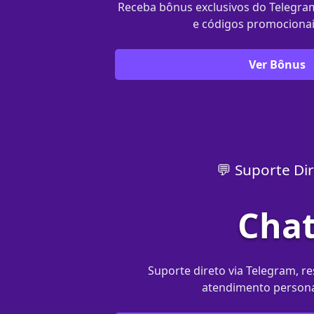
Receba bônus exclusivos do Telegra
e códigos promocionai
Ver Bônus
💬 Suporte Di
Cha
Suporte direto via Telegram, r
atendimento persona