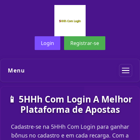
Login
Registrar-se
Menu
📱 5HHh Com Login A Melhor
Plataforma de Apostas
Cadastre-se na 5HHh Com Login para ganhar
bônus no cadastro e em cada recarga. Com a