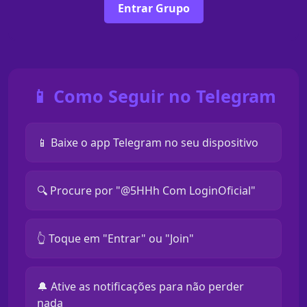
Entrar Grupo
📱 Como Seguir no Telegram
📱 Baixe o app Telegram no seu dispositivo
🔍 Procure por "@5HHh Com LoginOficial"
👆 Toque em "Entrar" ou "Join"
🔔 Ative as notificações para não perder
nada