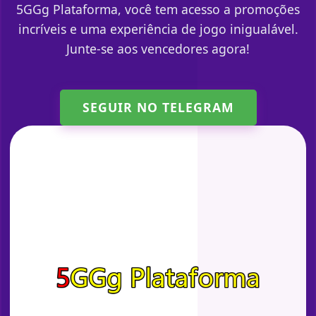
5GGg Plataforma, você tem acesso a promoções
incríveis e uma experiência de jogo inigualável.
Junte-se aos vencedores agora!
SEGUIR NO TELEGRAM