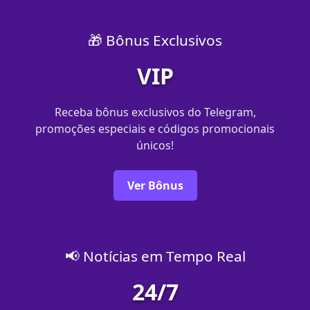
🎁 Bônus Exclusivos
VIP
Receba bônus exclusivos do Telegram,
promoções especiais e códigos promocionais
únicos!
Ver Bônus
📢 Notícias em Tempo Real
24/7