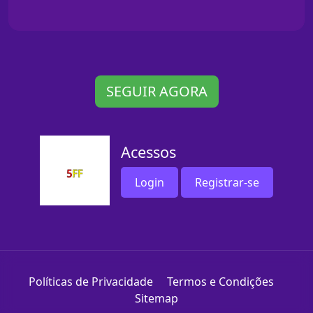
SEGUIR AGORA
Acessos
Login
Registrar-se
Políticas de Privacidade
Termos e Condições
Sitemap