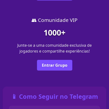
👥 Comunidade VIP
1000+
Junte-se a uma comunidade exclusiva de
jogadores e compartilhe experiências!
Entrar Grupo
📱 Como Seguir no Telegram