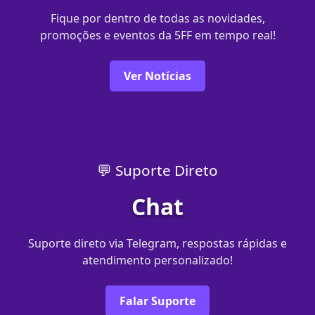
Fique por dentro de todas as novidades,
promoções e eventos da 5FF em tempo real!
Ver Notícias
💬 Suporte Direto
Chat
Suporte direto via Telegram, respostas rápidas e
atendimento personalizado!
Falar Suporte