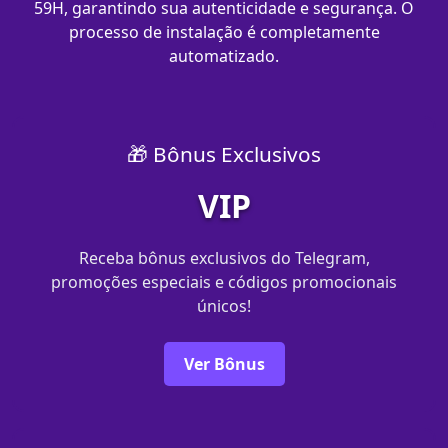
59H, garantindo sua autenticidade e segurança. O
processo de instalação é completamente
automatizado.
🎁 Bônus Exclusivos
VIP
Receba bônus exclusivos do Telegram,
promoções especiais e códigos promocionais
únicos!
Ver Bônus