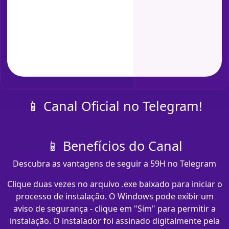
📱 Canal Oficial no Telegram!
📱 Benefícios do Canal
Descubra as vantagens de seguir a 59H no Telegram
Clique duas vezes no arquivo .exe baixado para iniciar o
processo de instalação. O Windows pode exibir um
aviso de segurança - clique em "Sim" para permitir a
instalação. O instalador foi assinado digitalmente pela