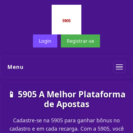
Login
Registrar-se
Menu
📱 5905 A Melhor Plataforma
de Apostas
Cadastre-se na 5905 para ganhar bônus no
cadastro e em cada recarga. Com a 5905, você