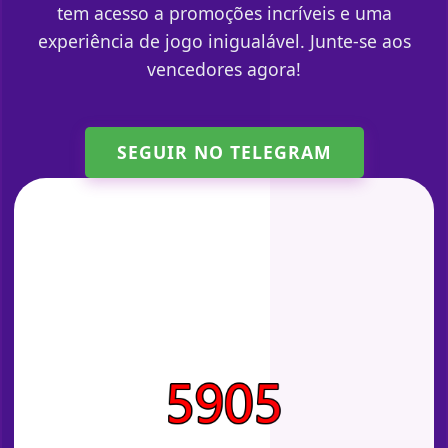
tem acesso a promoções incríveis e uma
experiência de jogo inigualável. Junte-se aos
vencedores agora!
SEGUIR NO TELEGRAM