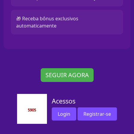
🎁 Receba bônus exclusivos
automaticamente
SEGUIR AGORA
Acessos
Login
Registrar-se