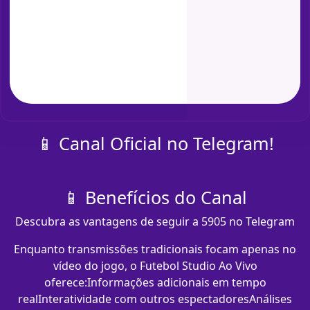
📱 Canal Oficial no Telegram!
📱 Benefícios do Canal
Descubra as vantagens de seguir a 5905 no Telegram
Enquanto transmissões tradicionais focam apenas no
vídeo do jogo, o Futebol Studio Ao Vivo
oferece:Informações adicionais em tempo
realInteratividade com outros espectadoresAnálises