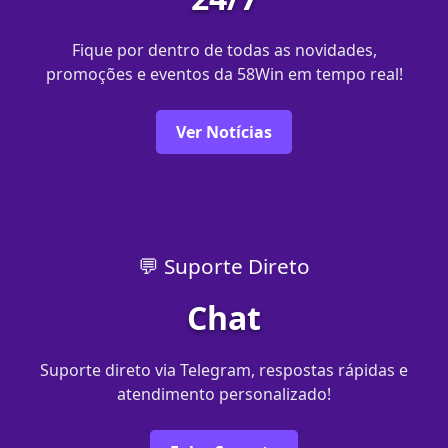
Fique por dentro de todas as novidades,
promoções e eventos da 58Win em tempo real!
Ver Notícias
💬 Suporte Direto
Chat
Suporte direto via Telegram, respostas rápidas e
atendimento personalizado!