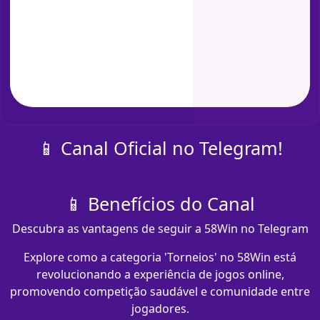
📱 Canal Oficial no Telegram!
📱 Benefícios do Canal
Descubra as vantagens de seguir a 58Win no Telegram
Explore como a categoria 'Torneios' no 58Win está
revolucionando a experiência de jogos online,
promovendo competição saudável e comunidade entre
jogadores.