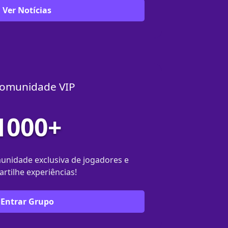
Ver Notícias
Comunidade VIP
1000+
unidade exclusiva de jogadores e
rtilhe experiências!
Entrar Grupo