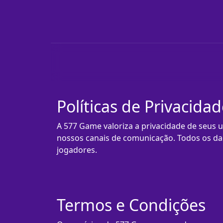
Políticas de Privacida
A 577 Game valoriza a privacidade de seus
nossos canais de comunicação. Todos os dad
jogadores.
Termos e Condições