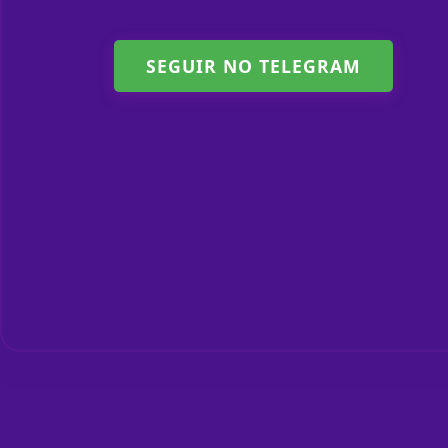
SEGUIR NO TELEGRAM