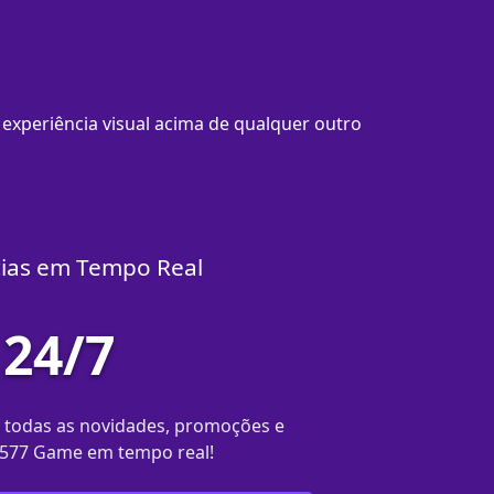
 experiência visual acima de qualquer outro
cias em Tempo Real
24/7
e todas as novidades, promoções e
 577 Game em tempo real!