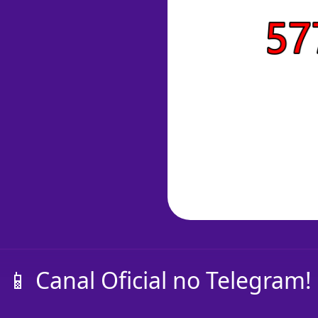
📱 Canal Oficial no Telegram!