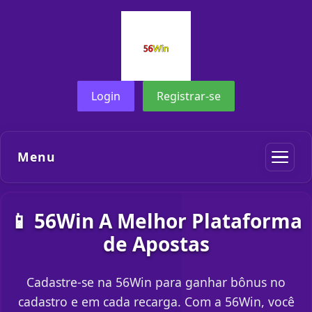
Login
Registrar-se
Menu
📱 56Win A Melhor Plataforma
de Apostas
Cadastre-se na 56Win para ganhar bônus no
cadastro e em cada recarga. Com a 56Win, você