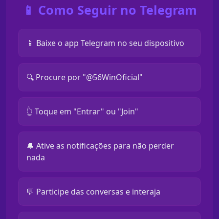
📱 Como Seguir no Telegram
📱 Baixe o app Telegram no seu dispositivo
🔍 Procure por "@56WinOficial"
👆 Toque em "Entrar" ou "Join"
🔔 Ative as notificações para não perder
nada
💬 Participe das conversas e interaja