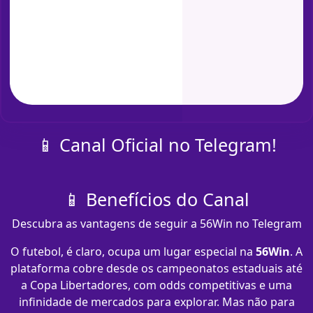
📱 Canal Oficial no Telegram!
📱 Benefícios do Canal
Descubra as vantagens de seguir a 56Win no Telegram
O futebol, é claro, ocupa um lugar especial na
56Win
. A
plataforma cobre desde os campeonatos estaduais até
a Copa Libertadores, com odds competitivas e uma
infinidade de mercados para explorar. Mas não para