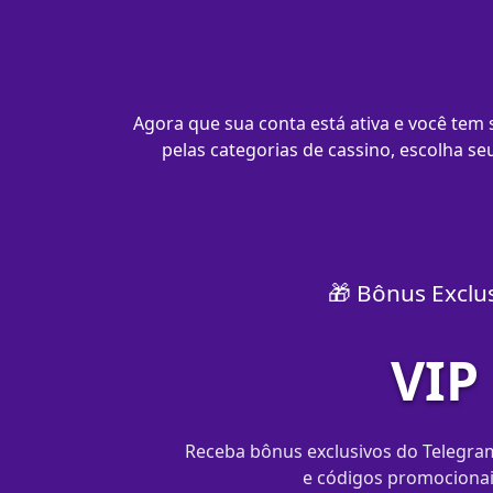
Agora que sua conta está ativa e você tem 
pelas categorias de cassino, escolha s
🎁 Bônus Exclu
VIP
Receba bônus exclusivos do Telegra
e códigos promocionai