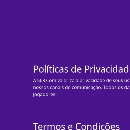
Políticas de Privacida
A 56R.Com valoriza a privacidade de seus u
nossos canais de comunicação. Todos os dad
jogadores.
Termos e Condições