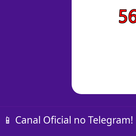
📱 Canal Oficial no Telegram!