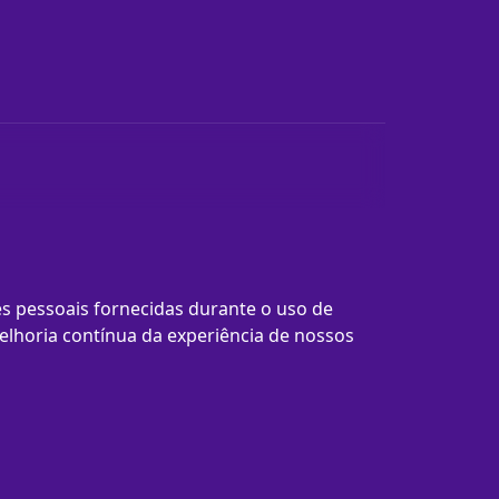
s pessoais fornecidas durante o uso de
elhoria contínua da experiência de nossos