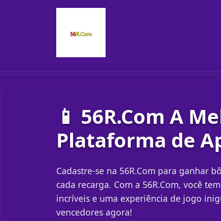
📱 56R.Com A Me
Plataforma de A
Cadastre-se na 56R.Com para ganhar b
cada recarga. Com a 56R.Com, você te
incríveis e uma experiência de jogo inig
vencedores agora!