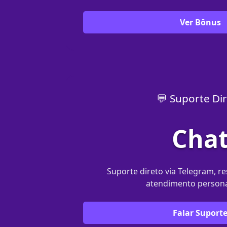
Ver Bônus
💬 Suporte Di
Cha
Suporte direto via Telegram, r
atendimento persona
Falar Suport