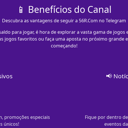
📱 Benefícios do Canal
Descubra as vantagens de seguir a 56R.Com no Telegram
saldo para jogar, é hora de explorar a vasta gama de jogos 
eus jogos favoritos ou faça uma aposta no próximo grande e
começando!
sivos
📢 Notí
m, promoções especiais
Fique por dentro d
s únicos!
eventos da