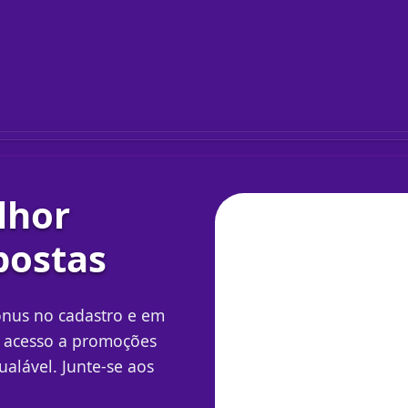
lhor
postas
ônus no cadastro e em
m acesso a promoções
ualável. Junte-se aos