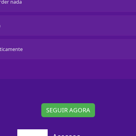
erder nada
a
aticamente
SEGUIR AGORA