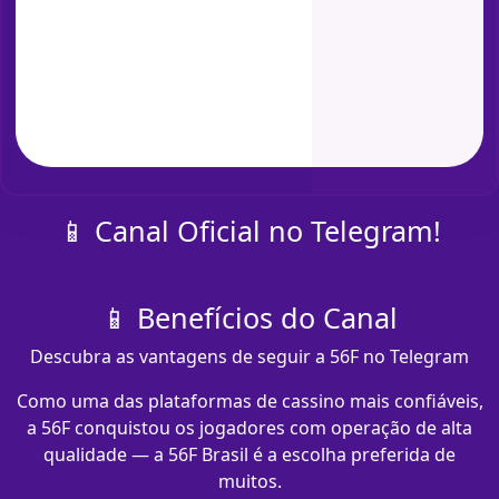
📱 Canal Oficial no Telegram!
📱 Benefícios do Canal
Descubra as vantagens de seguir a 56F no Telegram
Como uma das plataformas de cassino mais confiáveis,
a 56F conquistou os jogadores com operação de alta
qualidade — a 56F Brasil é a escolha preferida de
muitos.