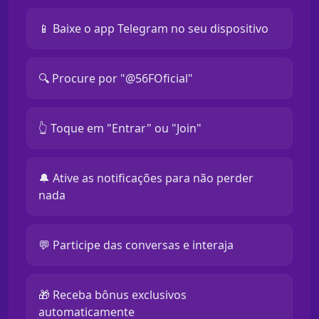
📱 Baixe o app Telegram no seu dispositivo
🔍 Procure por "@56FOficial"
👆 Toque em "Entrar" ou "Join"
🔔 Ative as notificações para não perder
nada
💬 Participe das conversas e interaja
🎁 Receba bônus exclusivos
automaticamente