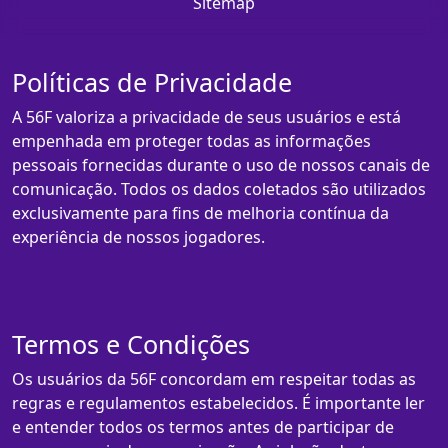
Sitemap
Políticas de Privacidade
A 56F valoriza a privacidade de seus usuários e está
empenhada em proteger todas as informações
pessoais fornecidas durante o uso de nossos canais de
comunicação. Todos os dados coletados são utilizados
exclusivamente para fins de melhoria contínua da
experiência de nossos jogadores.
Termos e Condições
Os usuários da 56F concordam em respeitar todas as
regras e regulamentos estabelecidos. É importante ler
e entender todos os termos antes de participar de