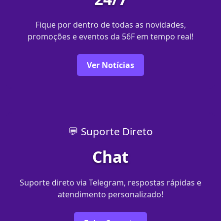
Fique por dentro de todas as novidades,
promoções e eventos da 56F em tempo real!
Ver Notícias
💬 Suporte Direto
Chat
Suporte direto via Telegram, respostas rápidas e
atendimento personalizado!