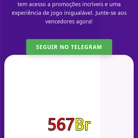
tem acesso a promoções incríveis e uma
experiência de jogo inigualável. Junte-se aos
vencedores agora!
SEGUIR NO TELEGRAM