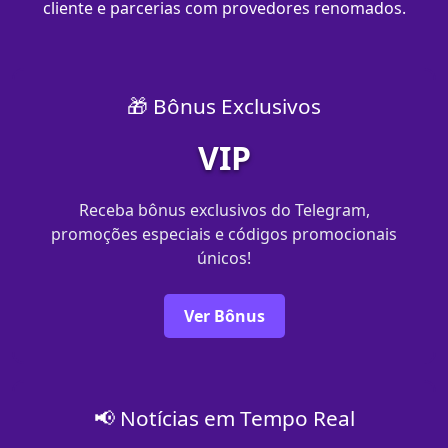
cliente e parcerias com provedores renomados.
🎁 Bônus Exclusivos
VIP
Receba bônus exclusivos do Telegram,
promoções especiais e códigos promocionais
únicos!
Ver Bônus
📢 Notícias em Tempo Real