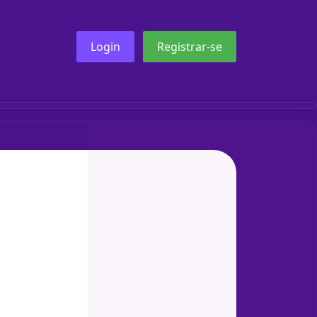
Login
Registrar-se