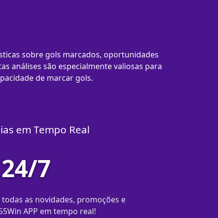
m
ísticas sobre gols marcados, oportunidades
as análises são especialmente valiosas para
pacidade de marcar gols.
cias em Tempo Real
24/7
e todas as novidades, promoções e
55Win APP em tempo real!