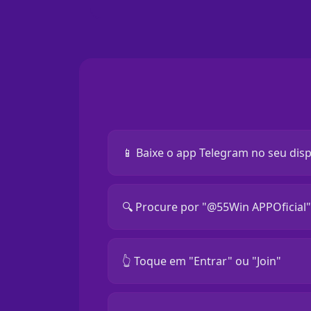
📱 Baixe o app Telegram no seu disp
🔍 Procure por "@55Win APPOficial"
👆 Toque em "Entrar" ou "Join"