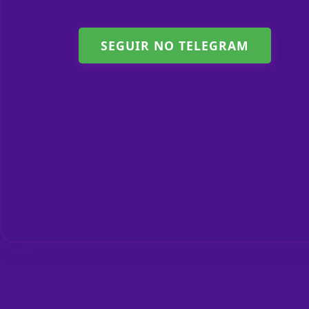
SEGUIR NO TELEGRAM