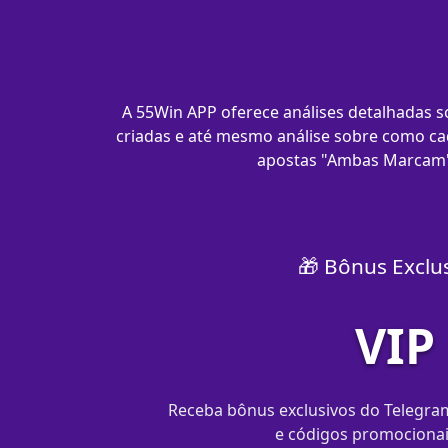
A 55Win APP oferece análises detalhadas s
criadas e até mesmo análise sobre como cad
apostas "Ambas Marcam",
🎁 Bônus Exclu
VIP
Receba bônus exclusivos do Telegra
e códigos promocionai