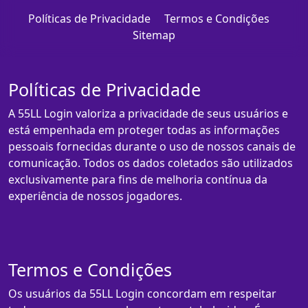
Políticas de Privacidade
Termos e Condições
Sitemap
Políticas de Privacidade
A 55LL Login valoriza a privacidade de seus usuários e
está empenhada em proteger todas as informações
pessoais fornecidas durante o uso de nossos canais de
comunicação. Todos os dados coletados são utilizados
exclusivamente para fins de melhoria contínua da
experiência de nossos jogadores.
Termos e Condições
Os usuários da 55LL Login concordam em respeitar