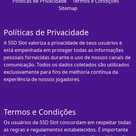
Políticas de Privacidade
Termos e Condições
Sitemap
Políticas de Privacidade
A 55D Slot valoriza a privacidade de seus usuários e
está empenhada em proteger todas as informações
pessoais fornecidas durante o uso de nossos canais de
comunicação. Todos os dados coletados são utilizados
exclusivamente para fins de melhoria contínua da
experiência de nossos jogadores.
Termos e Condições
Os usuários da 55D Slot concordam em respeitar todas
as regras e regulamentos estabelecidos. É importante