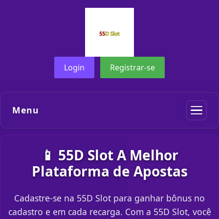
Login
Registrar-se
Menu
📱 55D Slot A Melhor
Plataforma de Apostas
Cadastre-se na 55D Slot para ganhar bônus no
cadastro e em cada recarga. Com a 55D Slot, você