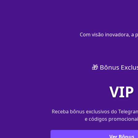
Com visão inovadora, a p
🎁 Bônus Exclu
VIP
Receba bônus exclusivos do Telegra
e códigos promocionai
Ver Bônus