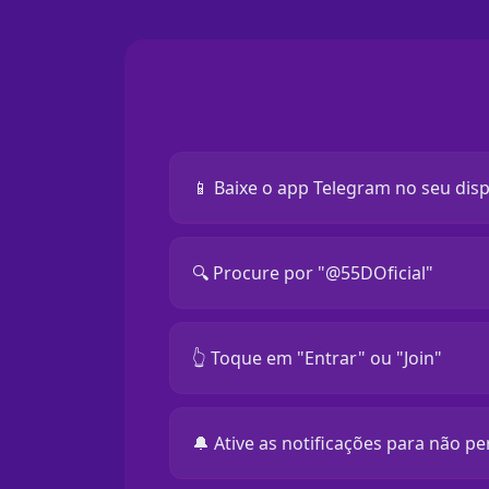
📱 Baixe o app Telegram no seu disp
🔍 Procure por "@55DOficial"
👆 Toque em "Entrar" ou "Join"
🔔 Ative as notificações para não p