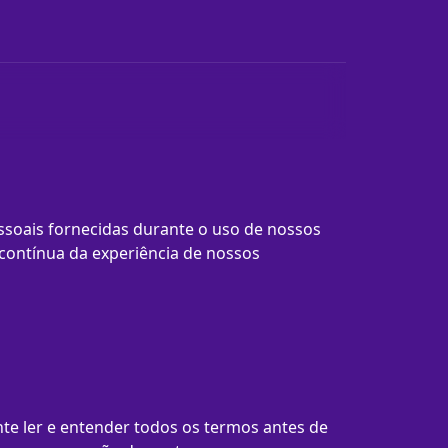
ssoais fornecidas durante o uso de nossos
 contínua da experiência de nossos
te ler e entender todos os termos antes de