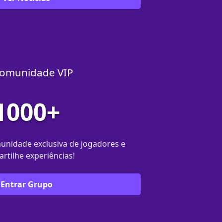
Comunidade VIP
1000+
unidade exclusiva de jogadores e
rtilhe experiências!
Entrar Grupo