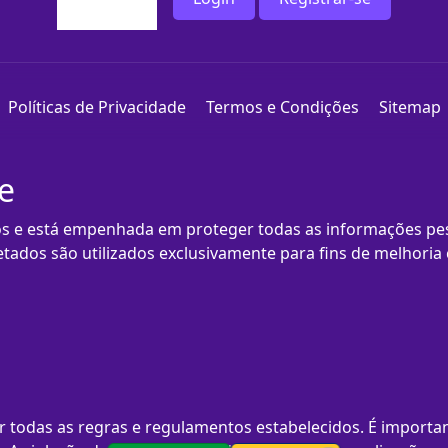
Políticas de Privacidade
Termos e Condições
Sitemap
de
ios e está empenhada em proteger todas as informações pe
tados são utilizados exclusivamente para fins de melhoria
todas as regras e regulamentos estabelecidos. É importan