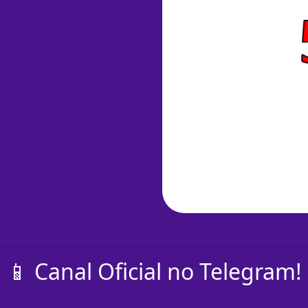
📱 Canal Oficial no Telegram!