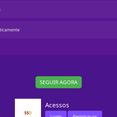
a
aticamente
SEGUIR AGORA
Acessos
Login
Registrar-se