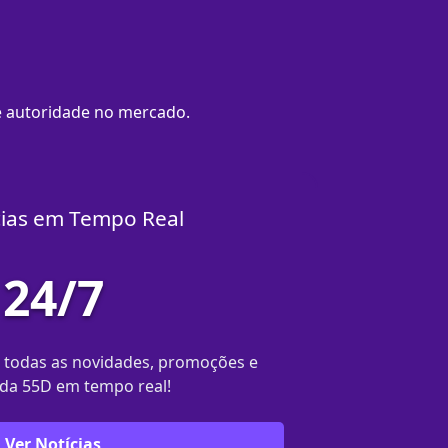
 e autoridade no mercado.
cias em Tempo Real
24/7
e todas as novidades, promoções e
 da 55D em tempo real!
Ver Notícias