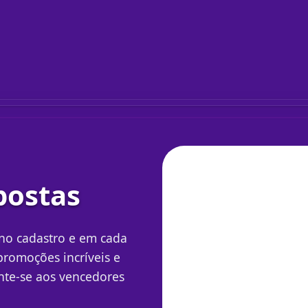
postas
no cadastro e em cada
promoções incríveis e
unte-se aos vencedores